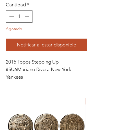
Cantidad
*
Agotado
Notificar al estar disponible
2015 Topps Stepping Up
#SU6Mariano Rivera New York
Yankees
ORIGINAL