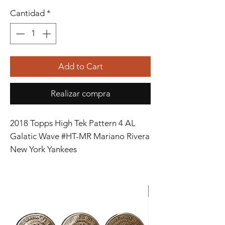
Cantidad
*
Add to Cart
Realizar compra
2018 Topps High Tek Pattern 4 AL
Galatic Wave #HT-MR Mariano Rivera
New York Yankees
ORIGINAL