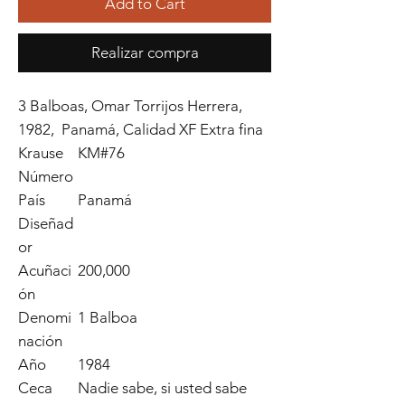
Add to Cart
Realizar compra
3 Balboas, Omar Torrijos Herrera,
1982, Panamá, Calidad XF Extra fina
Krause
KM#76
Número
País
Panamá
Diseñad
or
Acuñaci
200,000
ón
Denomi
1 Balboa
nación
Año
1984
Ceca
Nadie sabe, si usted sabe