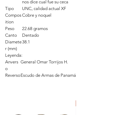
nos dice cual fue su ceca
Tipo
UNC, calidad actual XF
Compos
Cobre y noquel
ition
Peso
22.68 gramos
Canto
Dentado
Diamete
38.1
r (mm)
Leyenda:
Anvers
General Omar Torrijos H.
o
Reverso
Escudo de Armas de Panamá
ORIGINAL