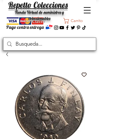
Repetto Colecciones
Tienda Virtual de suministros y
coleccionables
Carrito
Pago contra entrega