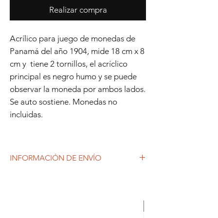
Realizar compra
Acrílico para juego de monedas de
Panamá del año 1904, mide 18 cm x 8
cm y tiene 2 tornillos, el acríclico
principal es negro humo y se puede
observar la moneda por ambos lados.
Se auto sostiene. Monedas no
incluidas.
INFORMACIÓN DE ENVÍO
Debido al coronavirus (COVID-19), y las
decisiones gubernamentales, Repetto
Colecciones anuncia que se están
produciendo tiempos de espera superiores
a lo habitual, por lo que es posible que