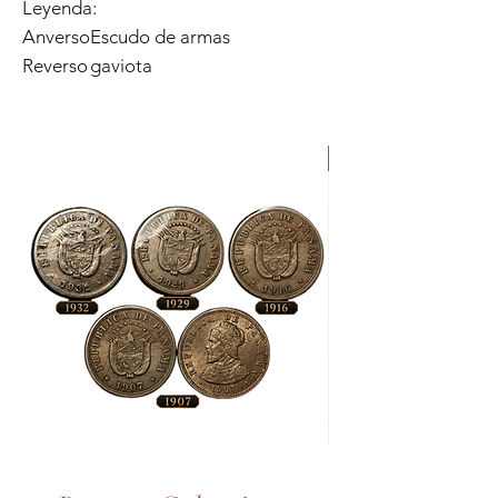
Leyenda:
Anverso
Escudo de armas
Reverso
gaviota
Lote
Moneda
de
de
Monedas
Pirata
Antiguas
-