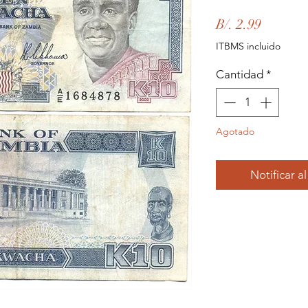
Precio
B/. 2.99
ITBMS incluido
Cantidad
*
Agotado
Notificar a