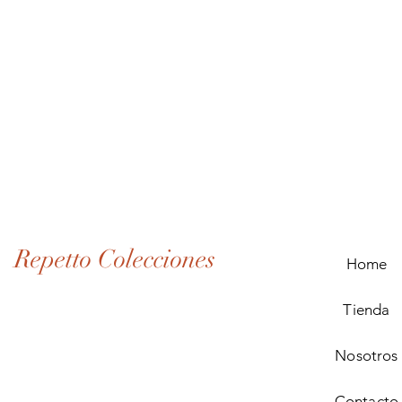
Lote
de
Monedas
Antiguas
de
Panamá
(1907–
1932)
Repetto Colecciones
Home
Tienda
Nosotros
Contacto