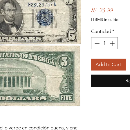
Precio
B/. 25.99
ITBMS incluido
Cantidad
*
Add to Cart
Re
sello verde en condición buena, viene