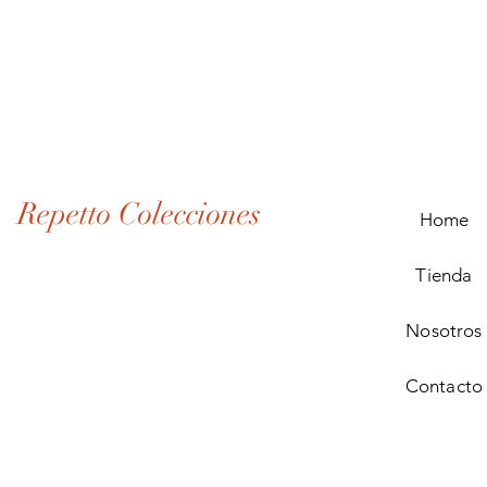
Lote
de
Monedas
Antiguas
de
Panamá
(1907–
1932)
Repetto Colecciones
Home
Tienda
Nosotros
Contacto