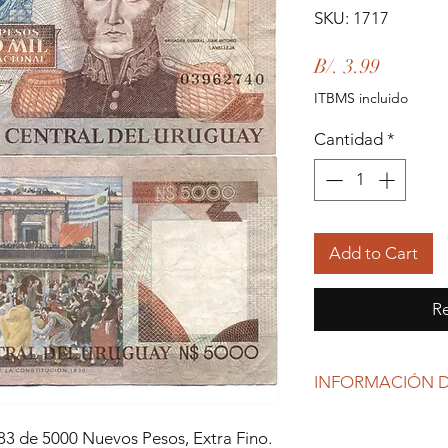
SKU: 1717
Precio
B/. 3.99
ITBMS incluido
Cantidad
*
Add to Cart
Re
INFORMACIÓN D
Debido al coronavirus
83 de 5000 Nuevos Pesos, Extra Fino.
gubernamentales, Re