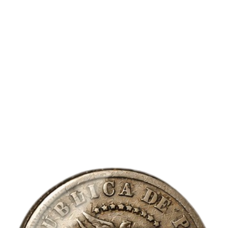
están produciendo ti
habitual, por lo que
responder a tus solici