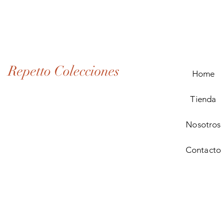
Lote
de
Monedas
Antiguas
de
Panamá
(1907–
1932)
Repetto Colecciones
Home
Tienda
Nosotros
Contacto