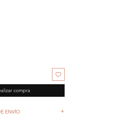
alizar compra
E ENVÍO
 (COVID-19), y las decisiones
petto Colecciones anuncia que se