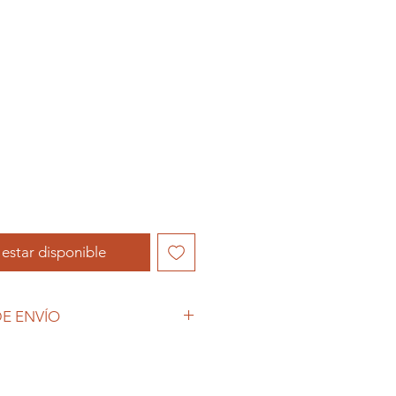
l estar disponible
E ENVÍO
 (COVID-19), y las decisiones
petto Colecciones anuncia que se
empos de espera superiores a lo