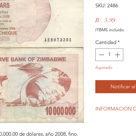
SKU: 2486
Precio
B/. 3.99
ITBMS incluido
Cantidad
*
Agotado
Notificar a
INFORMACIÓN D
Debido al coronavirus
gubernamentales, Re
están produciendo ti
,000.00 de dólares, año 2008, fino.