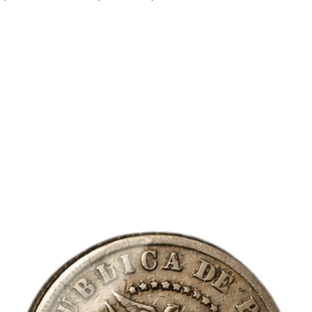
habitual, por lo que
responder a tus solici