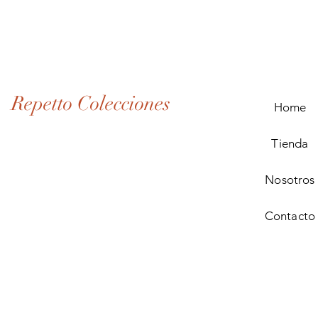
Lote
de
Monedas
Antiguas
de
Panamá
(1907–
1932)
Repetto Colecciones
Home
Tienda
Nosotros
Contacto