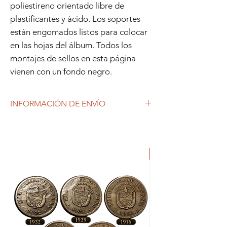
poliestireno orientado libre de
plastificantes y ácido. Los soportes
están engomados listos para colocar
en las hojas del álbum. Todos los
montajes de sellos en esta página
vienen con un fondo negro.
INFORMACIÓN DE ENVÍO
Debido al coronavirus (COVID-19), y las
decisiones gubernamentales, Repetto
Colecciones anuncia que se están
ORIGINAL
produciendo tiempos de espera superiores
a lo habitual, por lo que es posible que
tardemos más en responder a tus
solicitudes. 1-2 días hábiles.