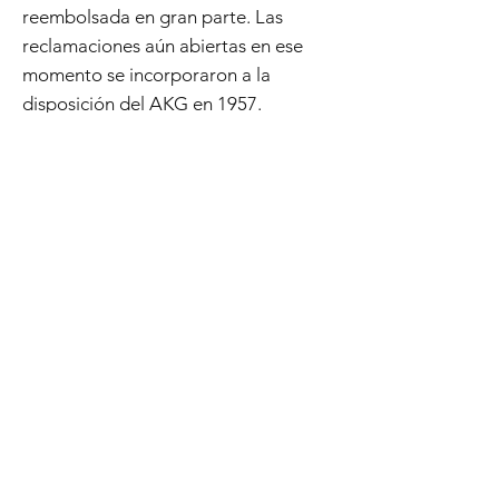
reembolsada en gran parte. Las
reclamaciones aún abiertas en ese
momento se incorporaron a la
disposición del AKG en 1957.
ORIGINAL
Lote
Moneda