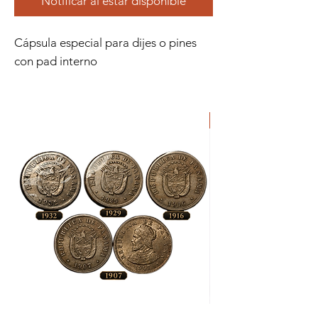
Notificar al estar disponible
Cápsula especial para dijes o pines
con pad interno
ORIGINAL
Lote
Moneda
de
de