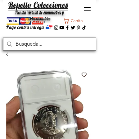
Repetto Colecciones
Tienda Virtual de suministros y
coleccionables
Carrito
Pago contra entrega