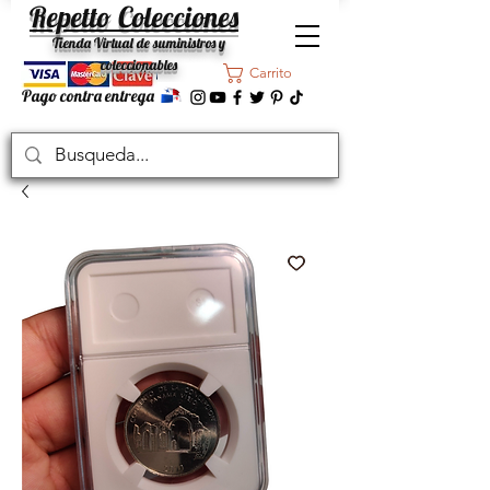
Repetto Colecciones
Tienda Virtual de suministros y
coleccionables
Carrito
Pago contra entrega