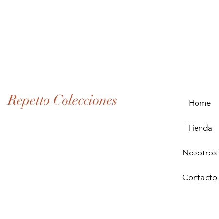
Lote
de
Monedas
Antiguas
de
Panamá
(1907–
1932)
Repetto Colecciones
Home
Tienda
Nosotros
Contacto