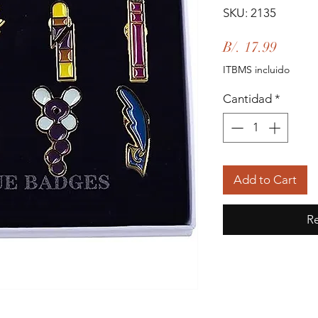
SKU: 2135
Precio
B/. 17.99
ITBMS incluido
Cantidad
*
Add to Cart
Re