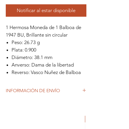
Notificar al estar disponible
1 Hermosa Moneda de 1 Balboa de
1947 BU, Brillante sin circular
Peso: 26.73 g
Plata: 0.900
Diámetro: 38.1 mm
Anverso: Dama de la libertad
Reverso: Vasco Nuñez de Balboa
INFORMACIÓN DE ENVÍO
Debido al coronavirus (COVID-19), y las
decisiones gubernamentales, Repetto
Colecciones anuncia que se están
ORIGINAL
produciendo tiempos de espera superiores
a lo habitual, por lo que es posible que