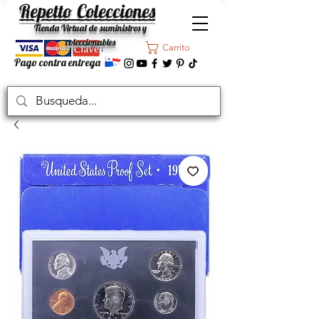
Repetto Colecciones
Tienda Virtual de suministros y
coleccionables
Carrito
Pago contra entrega