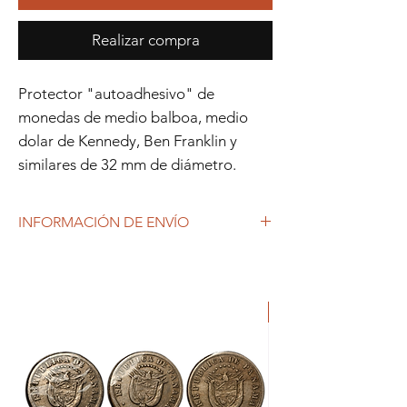
Realizar compra
Protector "autoadhesivo" de
monedas de medio balboa, medio
dolar de Kennedy, Ben Franklin y
similares de 32 mm de diámetro.
INFORMACIÓN DE ENVÍO
Debido al coronavirus (COVID-19), y las
decisiones gubernamentales, Repetto
Colecciones anuncia que se están
ORIGINAL
produciendo tiempos de espera superiores
a lo habitual, por lo que es posible que
tardemos más en responder a tus
solicitudes. 1-2 días hábiles.