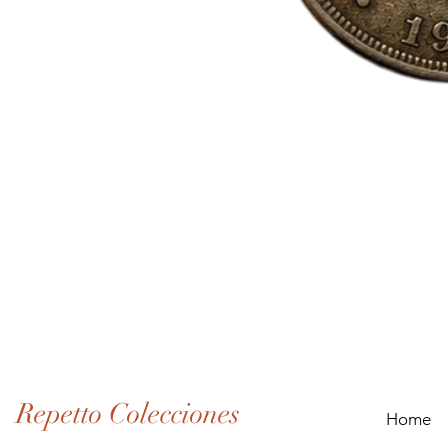
Lote
de
Monedas
Antiguas
de
Panamá
(1907–
1932)
Repetto Colecciones
Home