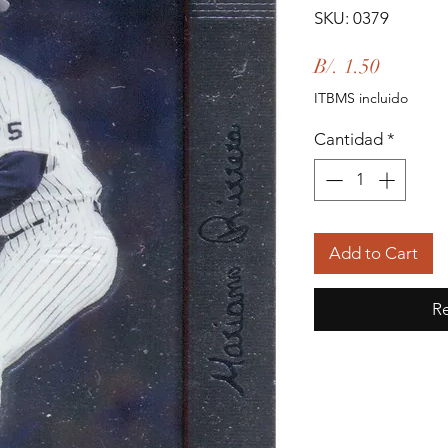
SKU: 0379
Precio
B/. 1.50
ITBMS incluido
Cantidad
*
Add to Cart
Re