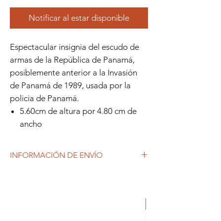
Notificar al estar disponible
Espectacular insignia del escudo de
armas de la República de Panamá,
posiblemente anterior a la Invasión
de Panamá de 1989, usada por la
policia de Panamá.
5.60cm de altura por 4.80 cm de
ancho
INFORMACIÓN DE ENVÍO
Debido al coronavirus (COVID-19), y las
decisiones gubernamentales, Repetto
Colecciones anuncia que se están
ORIGINAL
produciendo tiempos de espera superiores
a lo habitual, por lo que es posible que