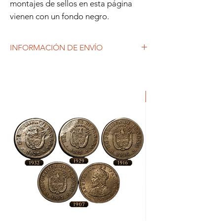
montajes de sellos en esta página
vienen con un fondo negro.
INFORMACIÓN DE ENVÍO
Debido al coronavirus (COVID-19), y las
decisiones gubernamentales, Repetto
Colecciones anuncia que se están
produciendo tiempos de espera superiores
a lo habitual, por lo que es posible que
tardemos más en responder a tus
solicitudes. 1-2 días hábiles.