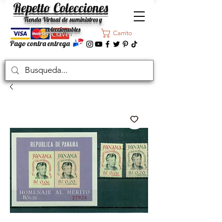
Repetto Colecciones
Tienda Virtual de suministros y
coleccionables
Carrito
Pago contra entrega