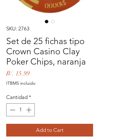
SKU: 2763
Set de 25 fichas tipo
Crown Casino Clay
Poker Chips, naranja
Precio
B/. 15.99
ITBMS incluido
Cantidad
*
Add to Cart