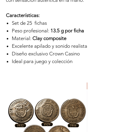
Características:
Set de 25 fichas
Peso profesional:
13.5 g por ficha
Material:
Clay composite
Excelente apilado y sonido realista
Diseño exclusivo Crown Casino
Ideal para juego y colección