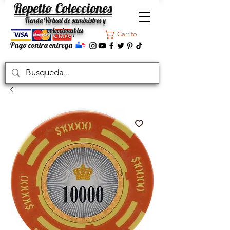
Repetto Colecciones
Tienda Virtual de suministros y
coleccionables
Carrito
Pago contra entrega