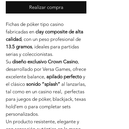
Realizar compra
Fichas de póker tipo casino
fabricadas en
clay composite de alta
calidad
, con un peso profesional de
13.5 gramos
, ideales para partidas
serias y coleccionistas.
Su
diseño exclusivo Crown Casino
,
desarrollado por Versa Games, ofrece
excelente balance,
apilado perfecto
y
el clásico
sonido “splash”
al lanzarlas,
tal como en un casino real, perfectas
para juegos de póker, blackjack, texas
hold’em o para completar sets
personalizados.
Un producto resistente, elegante y
con sensación auténtica en la mano.