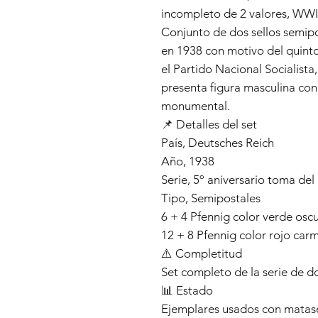
incompleto de 2 valores, WW
Conjunto de dos sellos semip
en 1938 con motivo del quinto
el Partido Nacional Socialist
presenta figura masculina con 
monumental.
📌 Detalles del set
País, Deutsches Reich
Año, 1938
Serie, 5º aniversario toma d
Tipo, Semipostales
6 + 4 Pfennig color verde osc
12 + 8 Pfennig color rojo carm
⚠️ Completitud
Set completo de la serie de do
📊 Estado
Ejemplares usados con matasel