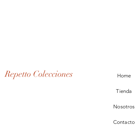
Lote
de
Monedas
Antiguas
de
Panamá
(1907–
1932)
Repetto Colecciones
Home
Tienda
Nosotros
Contacto