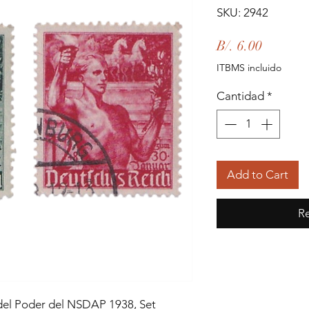
SKU: 2942
Precio
B/. 6.00
ITBMS incluido
Cantidad
*
Add to Cart
Re
del Poder del NSDAP 1938, Set