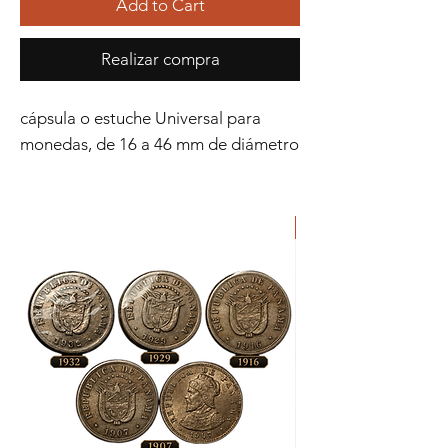
Add to Cart
Realizar compra
cápsula o estuche Universal para
monedas, de 16 a 46 mm de diámetro
ORIGINAL