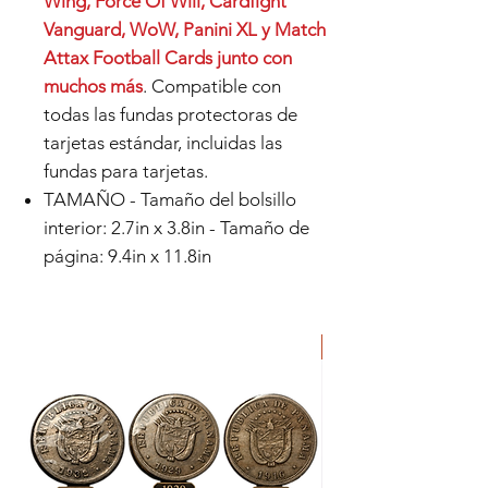
Wing, Force Of Will, Cardfight
Vanguard, WoW, Panini XL y Match
Attax Football Cards junto con
muchos más
. Compatible con
todas las fundas protectoras de
tarjetas estándar, incluidas las
fundas para tarjetas.
TAMAÑO - Tamaño del bolsillo
interior: 2.7in x 3.8in - Tamaño de
página: 9.4in x 11.8in
ORIGINAL