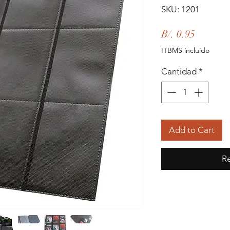
SKU: 1201
Precio
B/. 0.95
ITBMS incluido
Cantidad
*
Add to Cart
Re