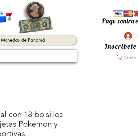
Pago contra e
Monedas de Panamá
Inscríbete
Carrito
al con 18 bolsillos
rjetas Pokemon y
portivas