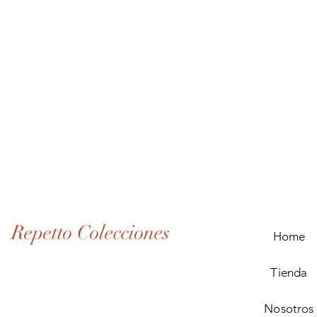
Lote
de
Monedas
Antiguas
de
Panamá
(1907–
1932)
Repetto Colecciones
Home
Tienda
Nosotros