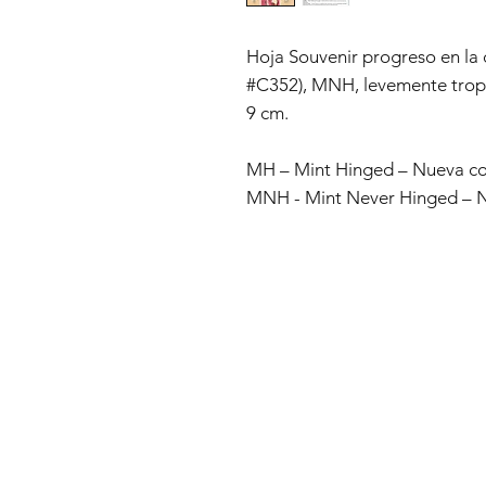
Hoja Souvenir progreso en la 
#C352), MNH, levemente tropi
9 cm.
MH – Mint Hinged – Nueva con
MNH - Mint Never Hinged – Nu