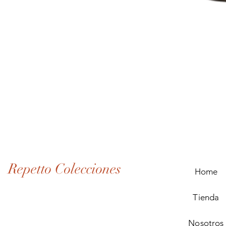
Lote
de
Monedas
Antiguas
de
Panamá
(1907–
1932)
Repetto Colecciones
Home
Tienda
Nosotros