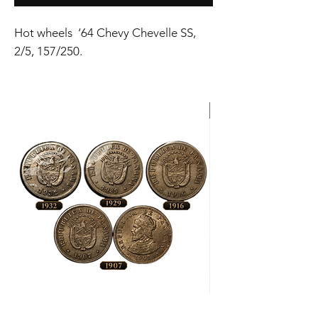
Hot wheels ‘64 Chevy Chevelle SS,
2/5, 157/250.
ORIGINAL
Lote
Moneda
de
de
Monedas
Pirata