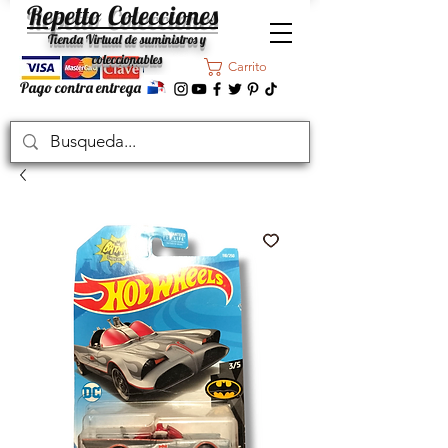
Repetto Colecciones
Tienda Virtual de suministros y
coleccionables
Carrito
Pago contra entrega