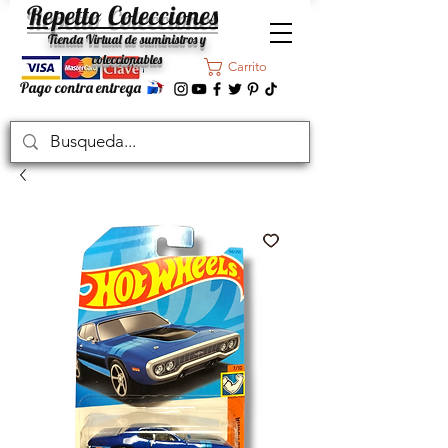
Repetto Colecciones
Tienda Virtual de suministros y
coleccionables
Carrito
Pago contra entrega