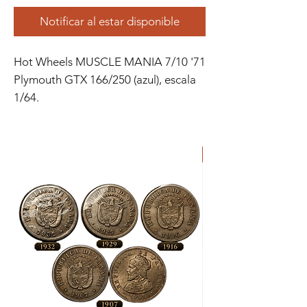
Notificar al estar disponible
Hot Wheels MUSCLE MANIA 7/10 '71
Plymouth GTX 166/250 (azul), escala
1/64.
ORIGINAL