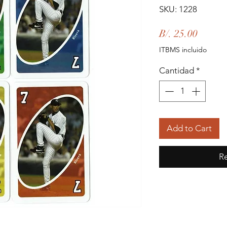
SKU: 1228
Precio
B/. 25.00
ITBMS incluido
Cantidad
*
Add to Cart
Re