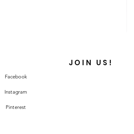
Mone
de
Pirat
-
Macu
Espa
de
Plata
JOIN US!
1
Real
-
3.30
g
Facebook
-
Siglo
XVI-
XVII
Instagram
Pinterest