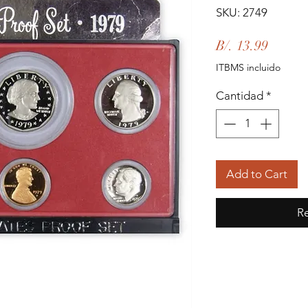
SKU: 2749
Precio
B/. 13.99
ITBMS incluido
Cantidad
*
Add to Cart
Re