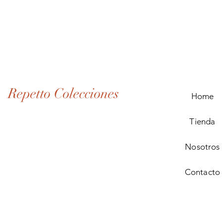
Lote
de
Monedas
Antiguas
de
Panamá
(1907–
1932)
Repetto Colecciones
Home
Tienda
Nosotros
Contacto