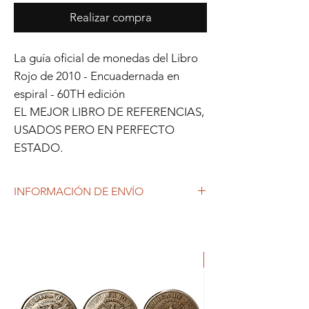
Realizar compra
La guía oficial de monedas del Libro
Rojo de 2010 - Encuadernada en
espiral - 60TH edición
EL MEJOR LIBRO DE REFERENCIAS,
USADOS PERO EN PERFECTO
ESTADO.
INFORMACIÓN DE ENVÍO
Debido al coronavirus (COVID-19), y las
decisiones gubernamentales, Repetto
Colecciones anuncia que se están
ORIGINAL
produciendo tiempos de espera superiores
a lo habitual, por lo que es posible que
tardemos más en responder a tus
solicitudes. 1-2 días hábiles.