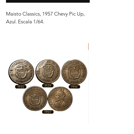
Maisto Classics, 1957 Chevy Pic Up,
Azul. Escala 1/64.
ORIGINAL
Lote
Moneda
de
de
Monedas
Pirata