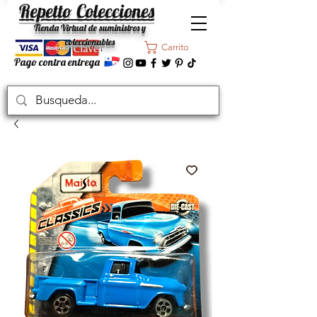
Repetto Colecciones
Tienda Virtual de suministros y
coleccionables
Carrito
Pago contra entrega