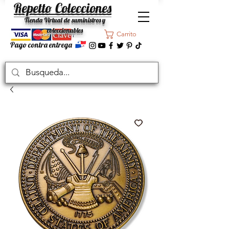
Repetto Colecciones
Tienda Virtual de suministros y
coleccionables
Carrito
Pago contra entrega