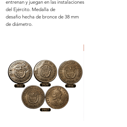
entrenan y juegan en las instalaciones
del Ejército. Medalla de
desafio hecha de bronce de 38 mm
de diámetro.
ORIGINAL
Lote
Moneda
de
de