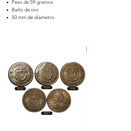
Peso de 59 gramos
Baño de oro
50 mm de diámetro.
ORIGINAL
Lote
Moneda
de
de