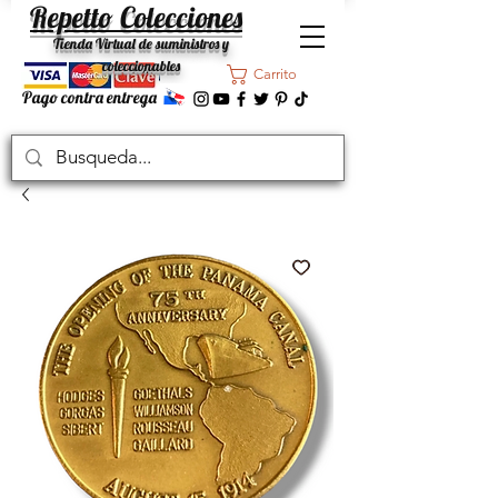
Repetto Colecciones
Tienda Virtual de suministros y
coleccionables
Carrito
Pago contra entrega