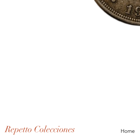
Lote
de
Monedas
Antiguas
de
Panamá
(1907–
1932)
Repetto Colecciones
Home