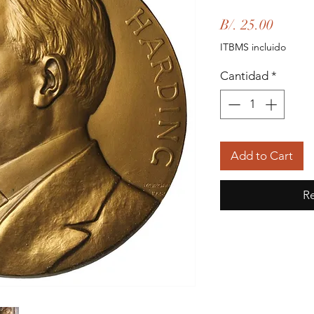
Precio
B/. 25.00
ITBMS incluido
Cantidad
*
Add to Cart
Re