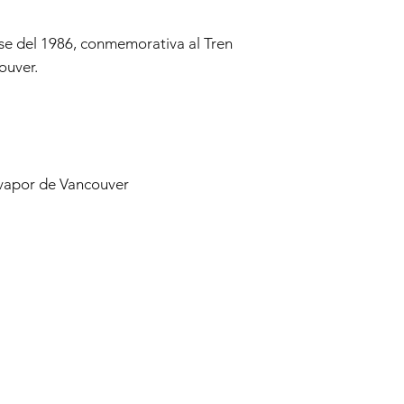
Debido al coronavirus
gubernamentales, Re
están produciendo ti
e del 1986, conmemorativa al Tren
habitual, por lo que
ouver.
responder a tus solici
 vapor de Vancouver