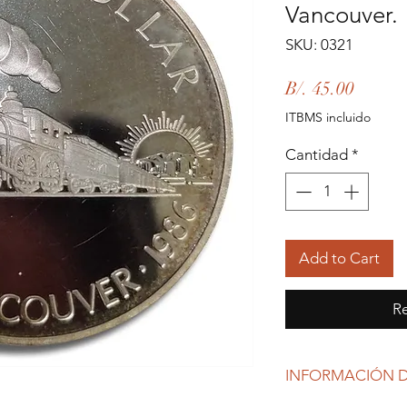
Vancouver.
SKU: 0321
Precio
B/. 45.00
ITBMS incluido
Cantidad
*
Add to Cart
Re
INFORMACIÓN D