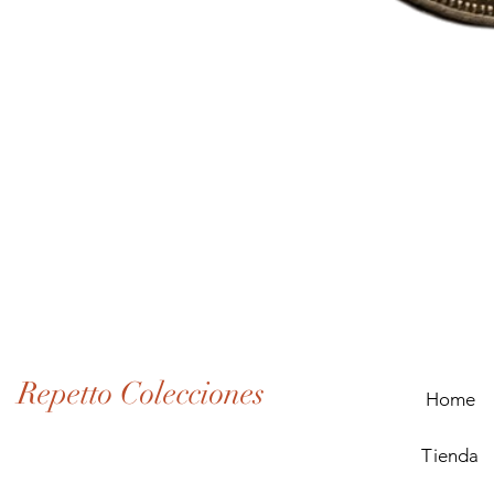
Lote
de
Monedas
Antiguas
de
Panamá
(1907–
1932)
Repetto Colecciones
Home
Tienda