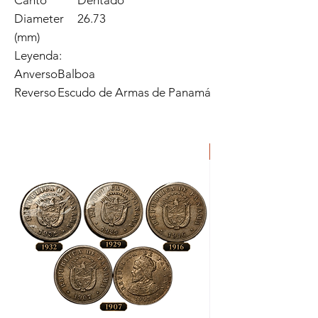
Diameter
26.73
(mm)
Leyenda:
Anverso
Balboa
Reverso
Escudo de Armas de Panamá
ORIGINAL