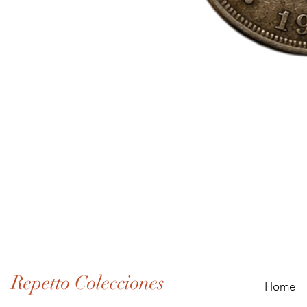
Lote
de
Monedas
Antiguas
de
Panamá
(1907–
1932)
Repetto Colecciones
Home