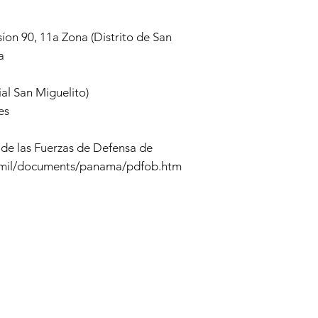
on 90, 11a Zona (Distrito de San
a
ial San Miguelito)
es
 de las Fuerzas de Defensa de
y.mil/documents/panama/pdfob.htm