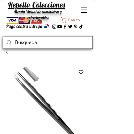
Repetto Colecciones
Tienda Virtual de suministros y
coleccionables
Carrito
Pago contra entrega