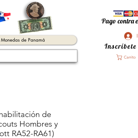
Pago contra e
Monedas de Panamá
Inscríbete
Carrito
habilitación de
couts Hombres y
cott RA52-RA61)