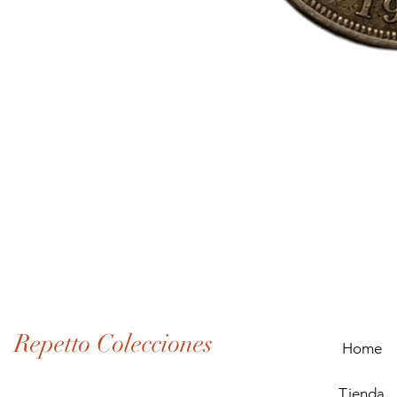
Lote
de
Monedas
Antiguas
de
Panamá
(1907–
1932)
Repetto Colecciones
Home
Tienda