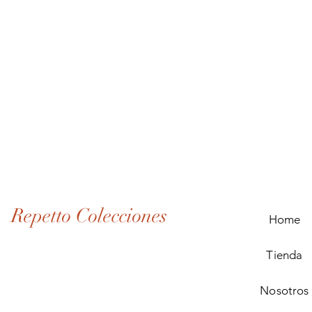
Lote
de
Monedas
Antiguas
de
Panamá
(1907–
1932)
Repetto Colecciones
Home
Tienda
Nosotros