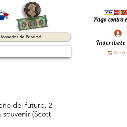
Pago contra e
Monedas de Panamá
Inscríbete
Carrito
eño del futuro, 2
a souvenir (Scott