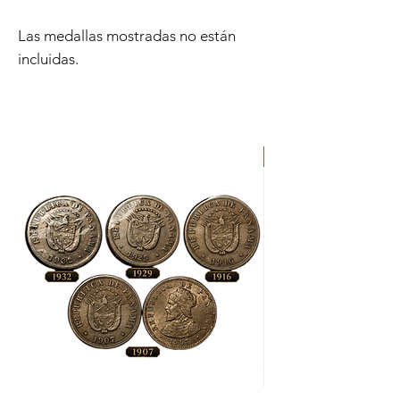
Las medallas mostradas no están
incluidas.
Lote
Moneda