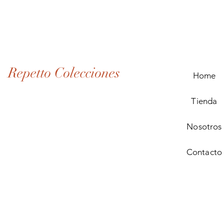
Lote
de
Monedas
Antiguas
de
Panamá
(1907–
1932)
Repetto Colecciones
Home
Tienda
Nosotros
Contacto