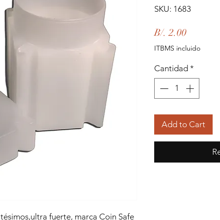
SKU: 1683
Precio
B/. 2.00
ITBMS incluido
Cantidad
*
Add to Cart
Re
ésimos,ultra fuerte, marca Coin Safe