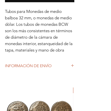
Tubos para Monedas de medio
balboa 32 mm, o monedas de medio
dólar. Los tubos de monedas BCW
son los más consistentes en términos
de diámetro de la cámara de
monedas interior, estanqueidad de la
tapa, materiales y mano de obra
INFORMACIÓN DE ENVÍO
Debido al coronavirus (COVID-19), y las
decisiones gubernamentales, Repetto
Colecciones anuncia que se están
ORIGINAL
produciendo tiempos de espera superiores
a lo habitual, por lo que es posible que
tardemos más en responder a tus
solicitudes. 1-2 días hábiles.