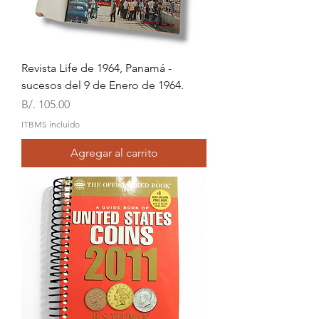
Revista Life de 1964, Panamá -
sucesos del 9 de Enero de 1964.
Precio
B/. 105.00
ITBMS incluido
Agregar al carrito