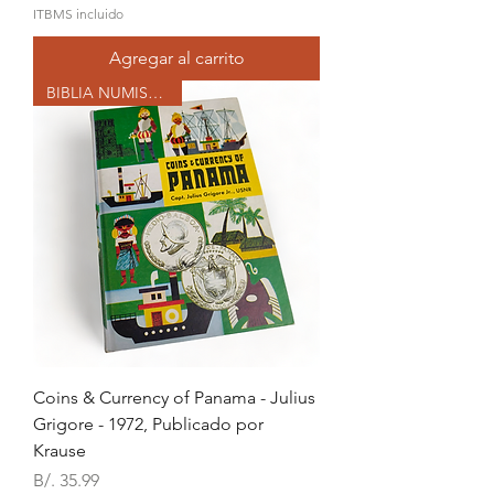
ITBMS incluido
Agregar al carrito
BIBLIA NUMISMÁTICA
Coins & Currency of Panama - Julius
Grigore - 1972, Publicado por
Krause
Precio
B/. 35.99