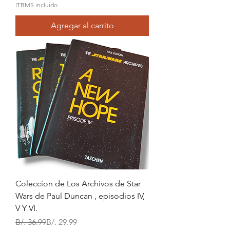
ITBMS incluido
Agregar al carrito
Coleccion de Los Archivos de Star
Wars de Paul Duncan , episodios IV,
V Y VI.
Precio
Precio de oferta
B/. 36.99
B/. 29.99