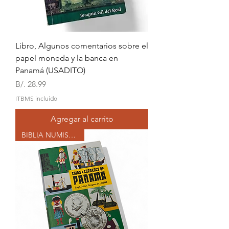
Libro, Algunos comentarios sobre el
papel moneda y la banca en
Panamá (USADITO)
Precio
B/. 28.99
ITBMS incluido
Agregar al carrito
BIBLIA NUMISMÁTICA