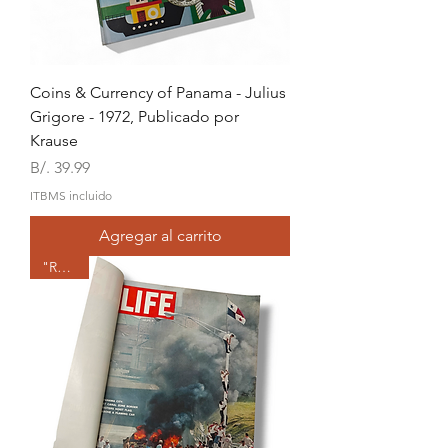
Coins & Currency of Panama - Julius
Grigore - 1972, Publicado por
Krause
Precio
B/. 39.99
ITBMS incluido
Agregar al carrito
"RARA"