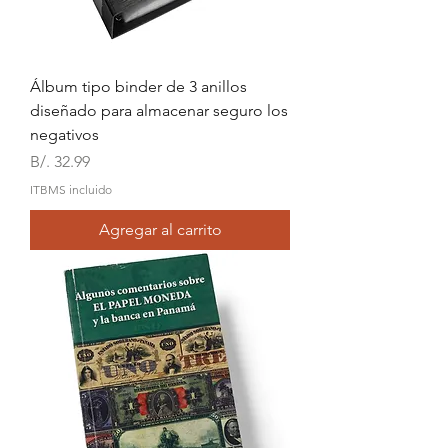
Álbum tipo binder de 3 anillos
diseñado para almacenar seguro los
negativos
Precio
B/. 32.99
ITBMS incluido
Agregar al carrito