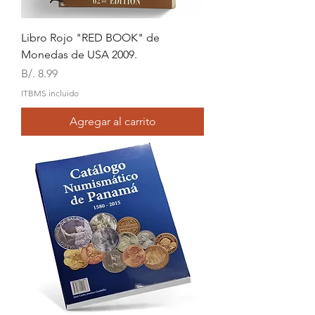
Libro Rojo "RED BOOK" de
Monedas de USA 2009.
Precio
B/. 8.99
ITBMS incluido
Agregar al carrito