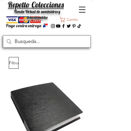
Repetto Colecciones
Tienda Virtual de suministros y
coleccionables
Carrito
Pago contra entrega
Filtro