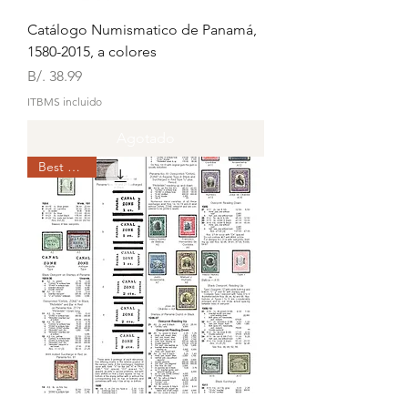
Catálogo Numismatico de Panamá,
1580-2015, a colores
Precio
B/. 38.99
ITBMS incluido
Agotado
Best Seller