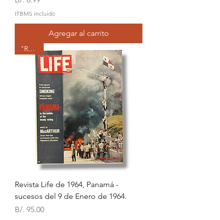
ITBMS incluido
Agregar al carrito
"RARA"
Revista Life de 1964, Panamá -
sucesos del 9 de Enero de 1964.
Precio
B/. 95.00