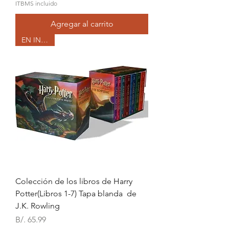
ITBMS incluido
Agregar al carrito
EN INGLES
Colección de los libros de Harry
Potter(Libros 1-7) Tapa blanda de
J.K. Rowling
Precio
B/. 65.99