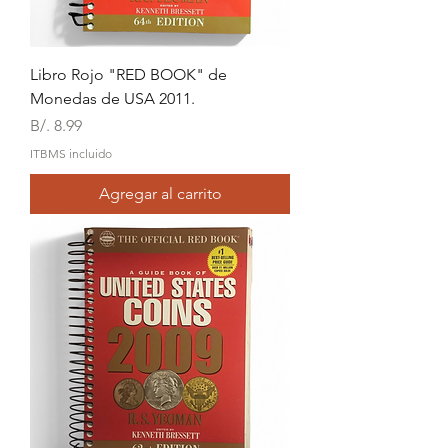
Libro Rojo "RED BOOK" de
Monedas de USA 2011.
Precio
B/. 8.99
ITBMS incluido
Agregar al carrito