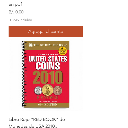
en pdf
Precio
B/. 0.00
ITBMS incluido
Agregar al carrito
Libro Rojo "RED BOOK" de
Monedas de USA 2010..