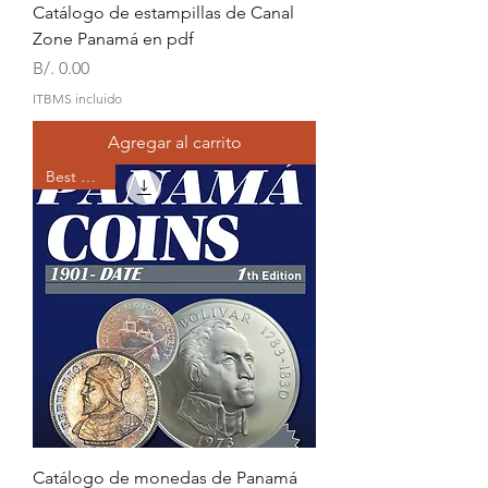
Catálogo de estampillas de Canal
Zone Panamá en pdf
Precio
B/. 0.00
ITBMS incluido
Agregar al carrito
Best Seller
Catálogo de monedas de Panamá