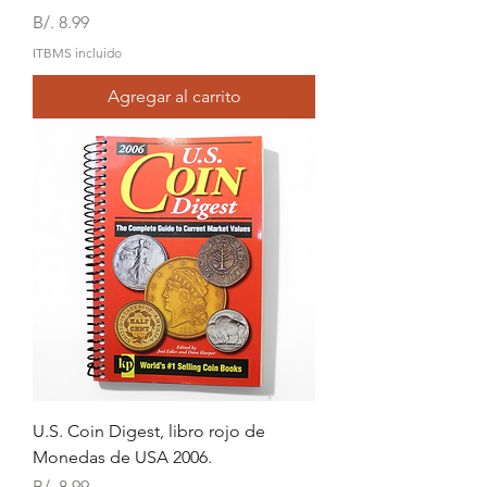
Precio
B/. 8.99
ITBMS incluido
Agregar al carrito
U.S. Coin Digest, libro rojo de
Monedas de USA 2006.
Precio
B/. 8.99